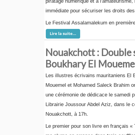
piratage numérique et à l'amateurisme, l
immédiate pour sécuriser les droits des 
Le Festival Assalamalekum en première
Lire la suite...
Nouakchott : Double 
Boukhary El Mouemel
Les illustres écrivains mauritaniens E
Mouemel et Mohamed Saleck Brahim org
une cérémonie de dédicace le samedi pr
Librairie Joussour Abdel Aziz, dans le c
Nouakchott, à 17h.
Le premier pour son livre en françai