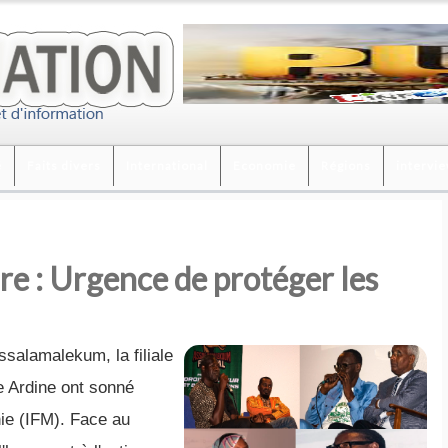
é
Faits divers
International
Economie
Régions
intervi
e : Urgence de protéger les
salamalekum, la filiale
e Ardine ont sonné
nie (IFM). Face au