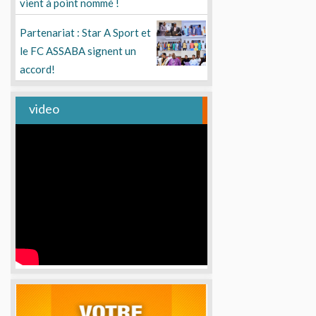
vient à point nommé !
Partenariat : Star A Sport et
le FC ASSABA signent un
accord!
video