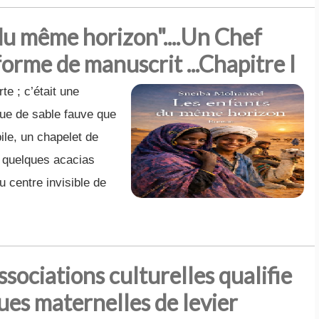
u même horizon"....Un Chef
orme de manuscrit ...Chapitre I
te ; c’était une
due de sable fauve que
le, un chapelet de
, quelques acacias
u centre invisible de
sociations culturelles qualifie
ues maternelles de levier