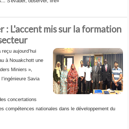
.. S'évader, observer, lire»
: L'accent mis sur la formation
 secteur
a reçu aujourd’hui
au à Nouakchott une
ders Miniers »,
 l’ingénieure Savia
 des concertations
eunes compétences nationales dans le développement du