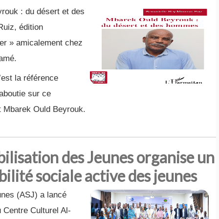
yrouk : du désert et des
iz, édition
quer » amicalement chez
ramé.
est la référence
aboutie sur ce
st Mbarek Ould Beyrouk.
bilisation des Jeunes organise un
ilité sociale active des jeunes
unes (ASJ) a lancé
u Centre Culturel Al-