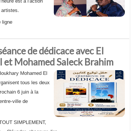
'heure est à l'action
artistes.
 ligne
séance de dédicace avec El
 et Mohamed Saleck Brahim
l Boukhary Mohamed El
anisent tous les deux
ochain 6 juin à la
entre-ville de
s « TOUT SIMPLEMENT,