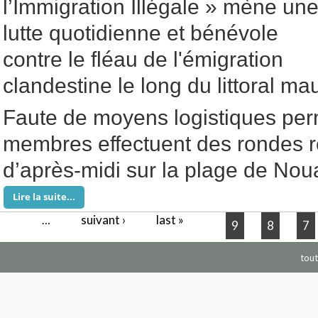
l’Immigration Illégale » mène un
lutte quotidienne et bénévole
contre le fléau de l'émigration
clandestine le long du littoral mau
Faute de moyens logistiques pe
membres effectuent des rondes ré
d’après-midi sur la plage de Nou
Lire la suite...
suivant ›
last »
Pages
…
9
8
7
tout