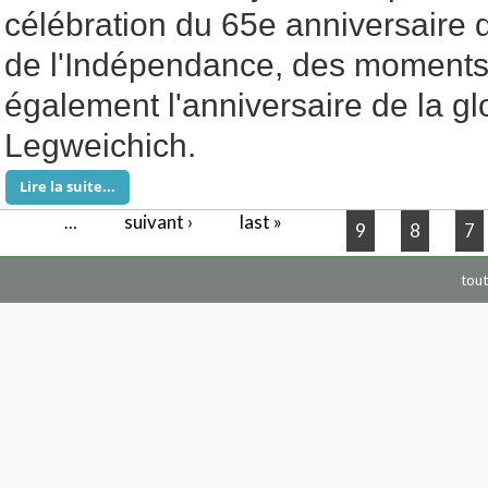
célébration du 65e anniversaire d
de l'Indépendance, des moments
également l'anniversaire de la gl
Legweichich.
Lire la suite...
suivant ›
last »
Pages
…
9
8
7
tout