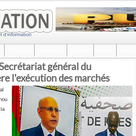
é
Faits divers
International
Economie
Régions
intervi
e Secrétariat général du
e l'exécution des marchés
al
nou
la