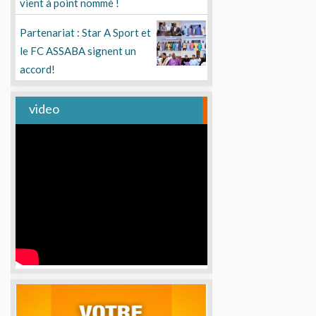
vient à point nommé !
Partenariat : Star A Sport et
le FC ASSABA signent un
accord!
video